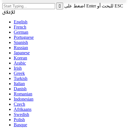
اضغط على Enter للبحث أو ESC
للإغلاق
English
French
German
Portuguese
Spanish
Russian
Japanese
Korean
Arabic
Irish
Greek
Turkish
Italian
Danish
Romanian
Indonesian
Czech
Afrikaans
Swedish
Polish
Basque